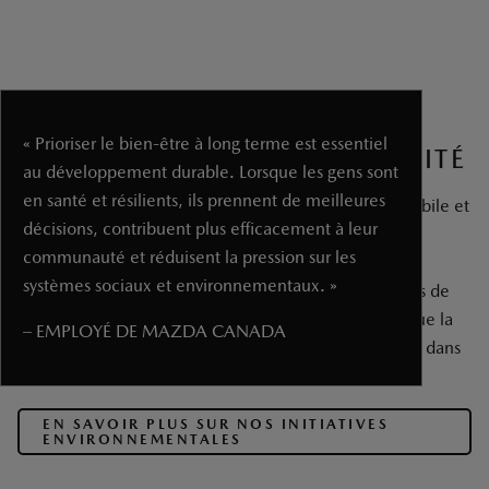
en santé et résilients, ils prennent de meilleures
décisions, contribuent plus efficacement à leur
communauté et réduisent la pression sur les
systèmes sociaux et environnementaux. »
LA ROUTE VERS LA DURABILITÉ
– EMPLOYÉ DE MAZDA CANADA
Nous travaillons pour un avenir où innovation automobile et
protection de l’environnement vont de pair.
En reliant les innovations d’aujourd’hui aux possibilités de
demain, notre objectif est de faire en sorte que lorsque la
prochaine génération prendra le volant, elle conduira dans
un monde plus sain et plus vert.
EN SAVOIR PLUS SUR NOS INITIATIVES
ENVIRONNEMENTALES