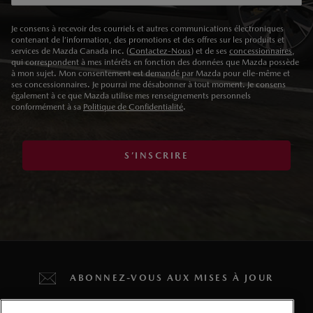
Je consens à recevoir des courriels et autres communications électroniques
contenant de l’information, des promotions et des offres sur les produits et
services de Mazda Canada inc. (
Contactez-Nous
) et de ses
concessionnaires
,
qui correspondent à mes intérêts en fonction des données que Mazda possède
à mon sujet. Mon consentement est demandé par Mazda pour elle-même et
ses concessionnaires. Je pourrai me désabonner à tout moment. Je consens
également à ce que Mazda utilise mes renseignements personnels
conformément à sa
Politique de Confidentialité
.
S’INSCRIRE
ABONNEZ-VOUS AUX MISES À JOUR