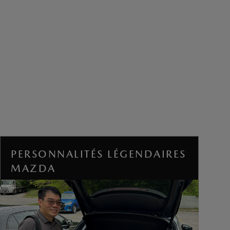
PERSONNALITÉS LÉGENDAIRES
MAZDA
Nos partenaires détaillants partagent notre
engagement à bâtir un avenir meilleur en misant
sur la force de la communauté.
Grâce au programme Personnalités légendaires
Mazda, ils mettent en lumière des héros du
quotidien et soutiennent des gens de leur région
qui font une vraie différence.
Depuis 2021, le programme a permis d’amasser
plus de 3,4 millions de dollars en dons.
DÉCOUVRIR LE PROGRAMME