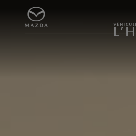
VÉHICUL
L’