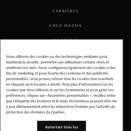
asymétrique (LSD), mode DSC-TRACK, renfort de tourelle
CARRIÈRES
d’amortisseur et optimiseur de son à induction (ISE).
3
Offert avec transmission manuelle à 6 rapports seulement.
CHEZ MAZDA
4
La fonctionnalité TSR pourrait ne pas reconnaître certains
APPRENDRE
panneaux de signalisation régionaux au Canada.
MÉDIAS
5
Les services de véhicule connecté sont offerts pour une
Nous utilisons des cookies ou des technologies similaires pour
maintenir la sécurité, permettre aux utilisateurs certains choix et
période d’essai de 2 ans à compter de la date de mise en
améliorer nos sites. Nous configurons également des cookies à des
CONDITIONS D’UTILISATION
service de votre véhicule; un abonnement payant est requis
fins de marketing et pour fournir des contenus et des publicités
à l’expiration de la période d’essai. Nécessite l’application
personnalisés. Vous pouvez refuser tous les cookies non essentiels
CONFIDENTIALITÉ
en cliquant sur le bouton à droite. Pour plus d’informations sur les
MyMazda (sur un téléphone intelligent compatible), un
cookies que nous utilisons et sur nos fournisseurs et pour gérer vos
système électrique de véhicule en bonne condition (y
préférences, cliquez sur « Paramètres personnalisés ». Veuillez noter
ACCESSIBILITÉ
que l’étiquette des boutons et le texte du bandeau peuvent être mis
compris la batterie), une couverture sans fil et un signal
à jour ultérieurement selon les instructions fournies par l’autorité de
satellite GPS. Les services, la connectivité et les capacités
protection des données du Québec.
PARAMÈTRES PERSONNALISÉS
varient selon les conditions ainsi que les restrictions
géographiques et techniques. Visitez
Services connectés
Autoriser tous les
©Mazda Canada 2026