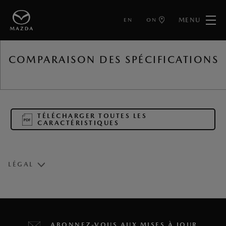
MENU
EN
ON
RETOUR VERS
COMPARAISON DES SPÉCIFICATIONS
TÉLÉCHARGER TOUTES LES
CARACTÉRISTIQUES
LÉGAL
Le véhicule pourrait différer de l’illustration.
1
Estimation de l’autonomie combinée basée sur les tests
ABONNEZ-VOUS AUX MISES À JOUR