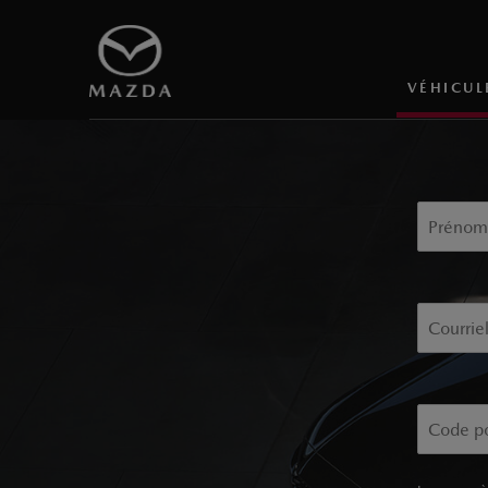
VÉHICUL
Inscrive
Prénom
Courrie
Code po