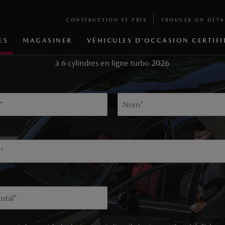
CONSTRUCTION ET PRIX
TROUVER UN DÉTA
TENEZ-MOI AU COURANT
ES
MAGASINER
VÉHICULES D’OCCASION CERTIFI
z-vous ci-dessous pour recevoir des mises à jour sur le CX-70 hybr
à 6 cylindres en ligne turbo 2026
*
Nom
*
l
*
stal
*