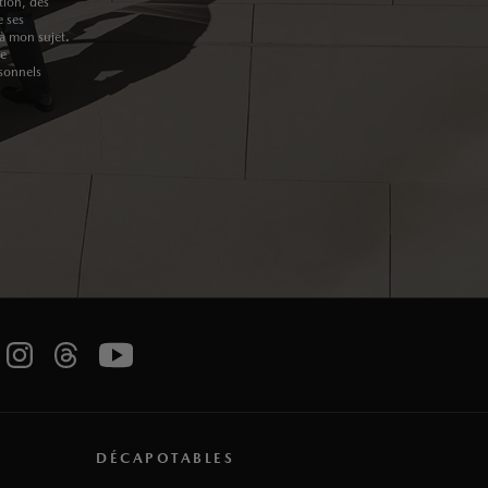
tion, des
e ses
à mon sujet.
me
sonnels
DÉCAPOTABLES