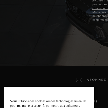
Je consens à
promotions e
concessionn
Mon consent
désabonner 
conforméme
ABONNEZ-
Nous utilisons des cookies ou des technologies similaires
MULTISEGMENTS ET VUS
pour maintenir la sécurité, permettre aux utilisateurs