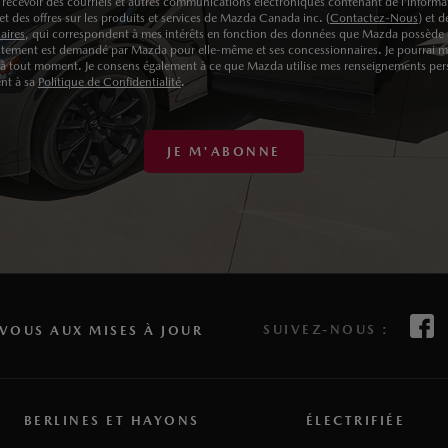
 recevoir des courriels et autres communications électroniques contenant de l’informa
t des offres sur les produits et services de Mazda Canada inc. (
Contactez-Nous
) et d
aires
, qui correspondent à mes intérêts en fonction des données que Mazda possède 
ement est demandé par Mazda pour elle-même et ses concessionnaires. Je pourrai 
à tout moment. Je consens également à ce que Mazda utilise mes renseignements per
nt à sa
Politique de Confidentialité
.
JE M'ABONNE
SUIVEZ-NOUS :
VOUS AUX MISES À JOUR
BERLINES ET HAYONS
ÉLECTRIFIÉE