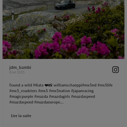
jdm_bambi
8 Jul 2025
Found a wild Miata ❤️📸 williamschaeppi#mx5nd #mx5life
#mx5_roadsters #mx5 #mx5nation #japanracing
#magicpurple #mazda #mazdagirls #mazdaspeed
#mazdaspeed #mazdaeurope...
Lire la suite
t
o
I