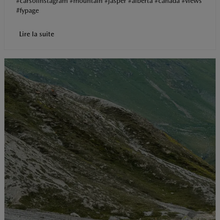
#carsofinstagram #mountain #jasper #alberta #canada #views
#fypage
Lire la suite
t
o
I
p
e