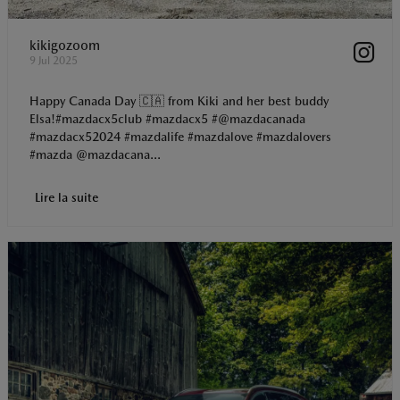
kikigozoom
9 Jul 2025
Happy Canada Day 🇨🇦 from Kiki and her best buddy
Elsa!#mazdacx5club #mazdacx5 #@mazdacanada
#mazdacx52024 #mazdalife #mazdalove #mazdalovers
#mazda @mazdacana...
Lire la suite
t
o
I
p
e