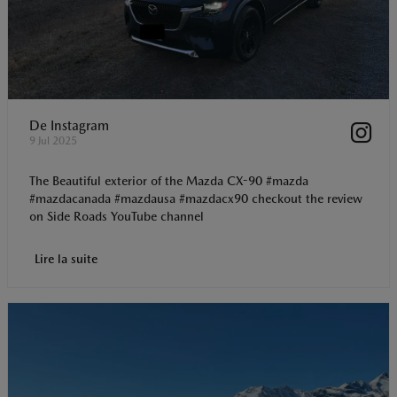
De
Instagram
9 Jul 2025
The Beautiful exterior of the Mazda CX-90 #mazda
#mazdacanada #mazdausa #mazdacx90 checkout the review
on Side Roads YouTube channel
Lire la suite
t
o
I
p
e