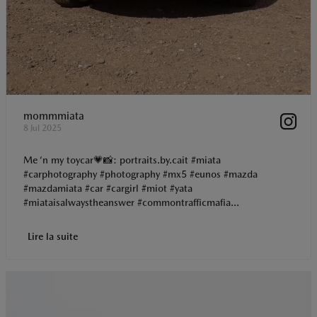
mommmiata
8 Jul 2025
Me ‘n my toycar💗📸: portraits.by.cait #miata
#carphotography #photography #mx5 #eunos #mazda
#mazdamiata #car #cargirl #miot #yata
#miataisalwaystheanswer #commontrafficmafia...
Lire la suite
t
o
I
p
e