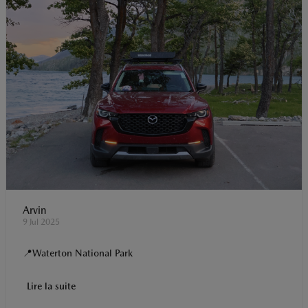
Arvin
9 Jul 2025
📍Waterton National Park
Lire la suite
t
o
I