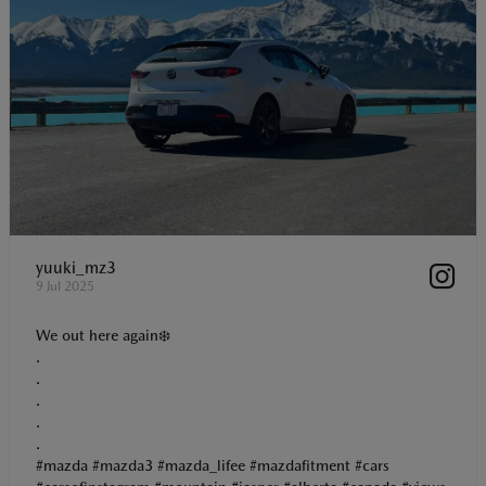
yuuki_mz3
9 Jul 2025
We out here again❄️
.
.
.
.
.
#mazda #mazda3 #mazda_lifee #mazdafitment #cars