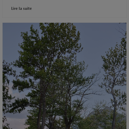
Lire la suite
t
o
I
p
e