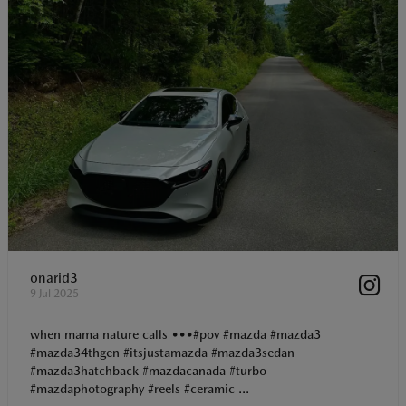
onarid3
9 Jul 2025
when mama nature calls •••#pov #mazda #mazda3
#mazda34thgen #itsjustamazda #mazda3sedan
#mazda3hatchback #mazdacanada #turbo
#mazdaphotography #reels #ceramic ...